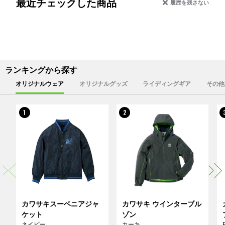
最近チェックした商品
履歴を残さない
ランキングから探す
オリジナルウェア
オリジナルグッズ
ライディングギア
その他
1
2
カワサキスーベニアジャ
カワサキ ウインターブル
ケット
ゾン
ネイビー
カーキ