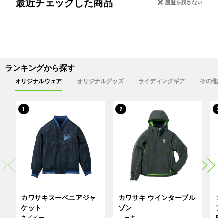
最近チェックした商品
履歴を残さない
ランキングから探す
オリジナルウェア
オリジナルグッズ
ライディングギア
その他
1
2
カワサキスーベニアジャ
カワサキ ウインターブル
ケット
ゾン
ネイビー
カーキ