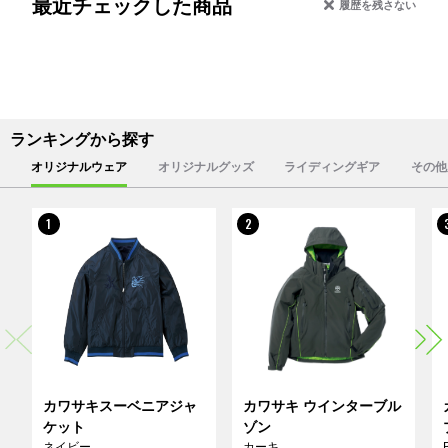
最近チェックした商品
履歴を残さない
ランキングから探す
オリジナルウェア
オリジナルグッズ
ライディングギア
その他
1
2
カワサキスーベニアジャ
カワサキ ウインターブル
ケット
ゾン
ネイビー
カーキ