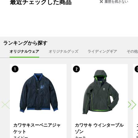
最近チェックした商品
履歴を残さない
ランキングから探す
オリジナルウェア
オリジナルグッズ
ライディングギア
その他
1
2
カワサキスーベニアジャ
カワサキ ウインターブル
ケット
ゾン
ネイビー
カーキ