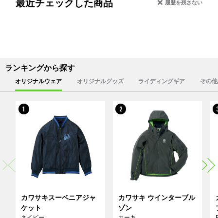
最近チェックした商品
履歴を残さない
ランキングから探す
オリジナルウェア
オリジナルグッズ
ライディングギア
その他
1
2
カワサキスーベニアジャ
カワサキ ウインターブル
ケット
ゾン
ネイビー
カーキ