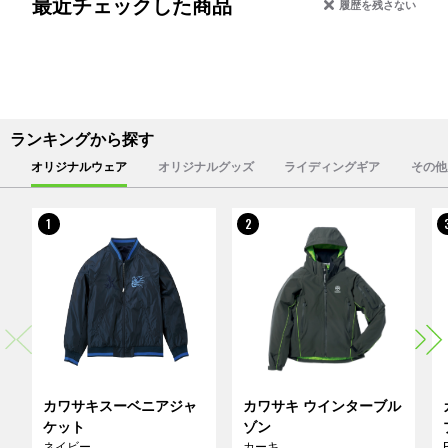
最近チェックした商品
履歴を残さない
ランキングから探す
オリジナルウェア
オリジナルグッズ
ライディングギア
その他
1
2
カワサキスーベニアジャ
カワサキ ウインターブル
ケット
ゾン
ネイビー
カーキ