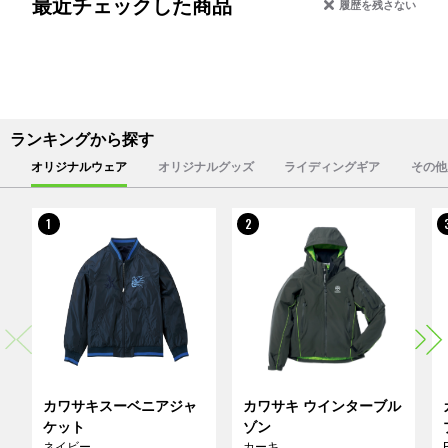
最近チェックした商品
履歴を残さない
ランキングから探す
オリジナルウェア
オリジナルグッズ
ライディングギア
その他
1
2
カワサキスーベニアジャ
カワサキ ウインターブル
ケット
ゾン
ネイビー
カーキ