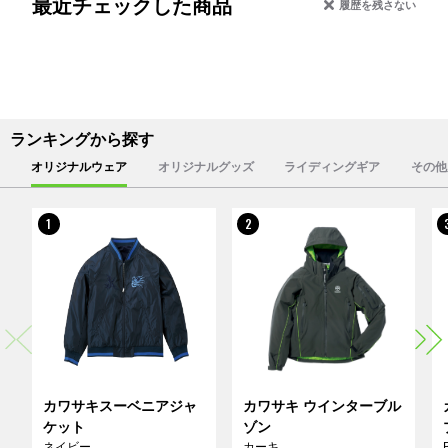
最近チェックした商品
履歴を残さない
ランキングから探す
オリジナルウェア
オリジナルグッズ
ライディングギア
その他
1
2
カワサキスーベニアジャ
カワサキ ウインターブル
ケット
ゾン
ネイビー
カーキ