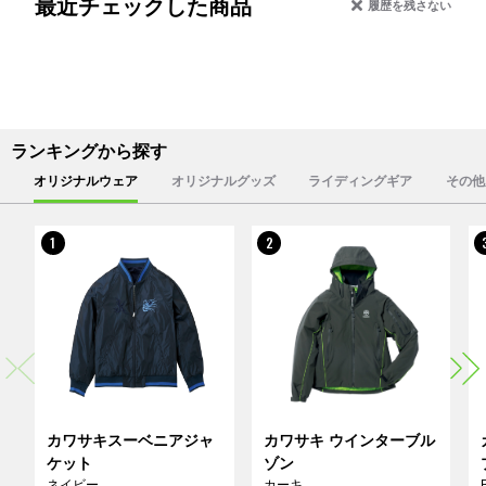
最近チェックした商品
履歴を残さない
ランキングから探す
オリジナルウェア
オリジナルグッズ
ライディングギア
その他
1
2
カワサキスーベニアジャ
カワサキ ウインターブル
ケット
ゾン
ネイビー
カーキ