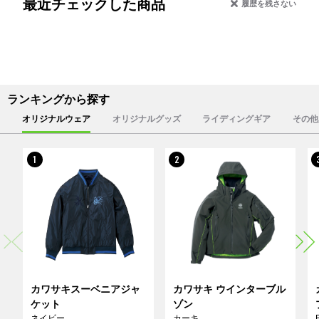
最近チェックした商品
履歴を残さない
ランキングから探す
オリジナルウェア
オリジナルグッズ
ライディングギア
その他
1
2
カワサキスーベニアジャ
カワサキ ウインターブル
ケット
ゾン
ネイビー
カーキ