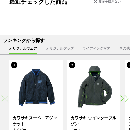
最近チェックした商品
履歴を残さない
ランキングから探す
オリジナルウェア
オリジナルグッズ
ライディングギア
その他
1
2
カワサキスーベニアジャ
カワサキ ウインターブル
ケット
ゾン
ネイビー
カーキ