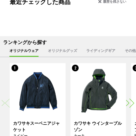
最近チェックした商品
履歴を残さない
ランキングから探す
オリジナルウェア
オリジナルグッズ
ライディングギア
その他
1
2
カワサキスーベニアジャ
カワサキ ウインターブル
ケット
ゾン
ネイビー
カーキ