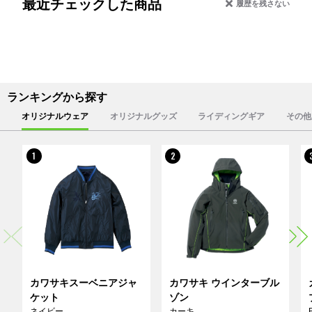
最近チェックした商品
履歴を残さない
ランキングから探す
オリジナルウェア
オリジナルグッズ
ライディングギア
その他
1
2
カワサキスーベニアジャ
カワサキ ウインターブル
ケット
ゾン
ネイビー
カーキ