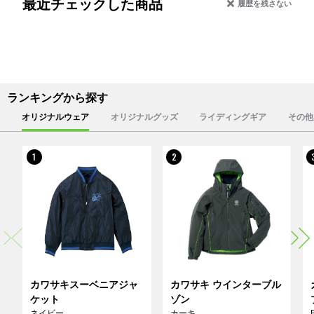
最近チェックした商品
履歴を残さない
ランキングから探す
オリジナルウェア
オリジナルグッズ
ライディングギア
その他
1
2
カワサキスーベニアジャ
カワサキ ウインターブル
ケット
ゾン
ネイビー
カーキ