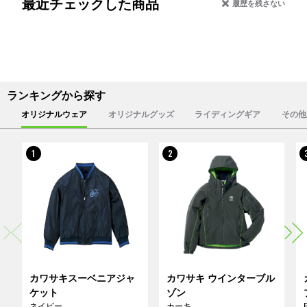
最近チェックした商品
履歴を残さない
ランキングから探す
オリジナルウェア
オリジナルグッズ
ライディングギア
その他
1
2
カワサキスーベニアジャ
カワサキ ウインターブル
ケット
ゾン
ネイビー
カーキ