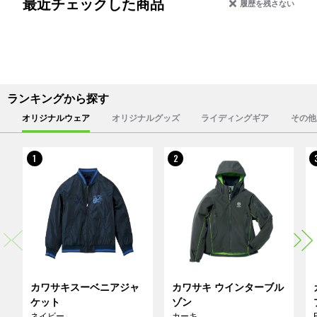
最近チェックした商品
履歴を残さない
ランキングから探す
オリジナルウェア
オリジナルグッズ
ライディングギア
その他
1
2
カワサキスーベニアジャ
カワサキ ウインターブル
ケット
ゾン
ネイビー
カーキ