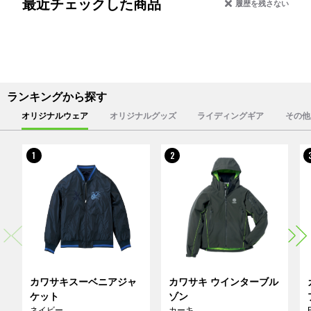
最近チェックした商品
履歴を残さない
ランキングから探す
オリジナルウェア
オリジナルグッズ
ライディングギア
その他
1
2
カワサキスーベニアジャ
カワサキ ウインターブル
ケット
ゾン
ネイビー
カーキ