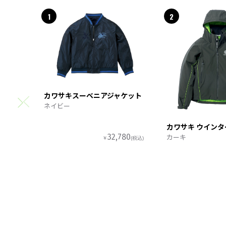
1
2
カワサキスーベニアジャケット
ネイビー
カワサキ ウイン
カーキ
32,780
￥
(税込)