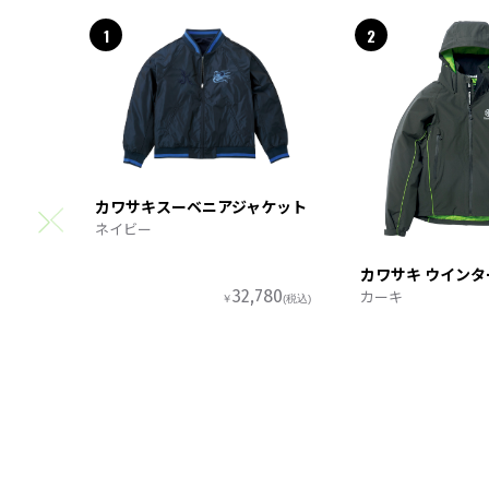
1
2
カワサキスーベニアジャケット
ネイビー
カワサキ ウイン
カーキ
32,780
￥
(税込)