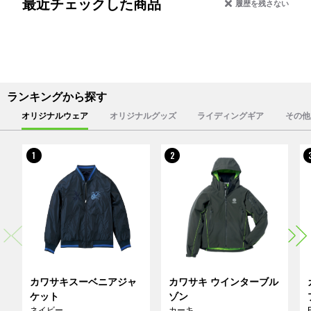
最近チェックした商品
履歴を残さない
ランキングから探す
オリジナルウェア
オリジナルグッズ
ライディングギア
その他
1
2
カワサキスーベニアジャ
カワサキ ウインターブル
ケット
ゾン
ネイビー
カーキ