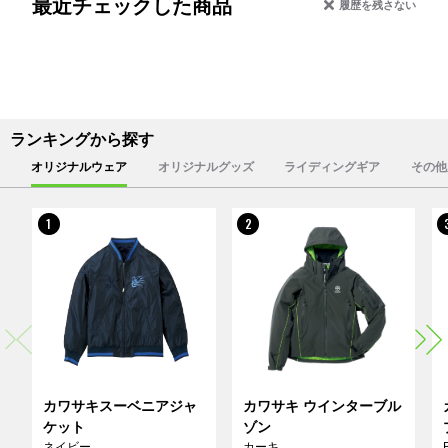
最近チェックした商品
履歴を残さない
ランキングから探す
オリジナルウェア
オリジナルグッズ
ライディングギア
その他
1
2
カワサキスーベニアジャ
カワサキ ウインターブル
ケット
ゾン
ネイビー
カーキ