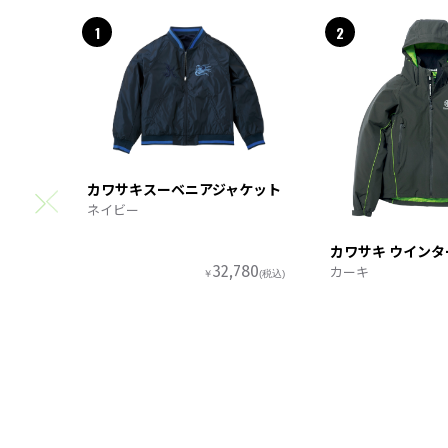
1
2
カワサキスーベニアジャケット
ネイビー
カワサキ ウイン
カーキ
32,780
￥
(税込)