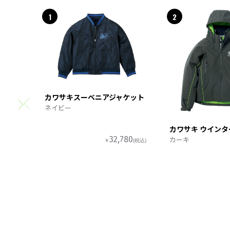
1
2
カワサキスーベニアジャケット
ネイビー
カワサキ ウイン
カーキ
32,780
￥
(税込)