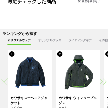
最近チェックした商品
履歴を残さない
ランキングから探す
オリジナルウェア
オリジナルグッズ
ライディングギア
その他
1
2
カワサキスーベニアジャ
カワサキ ウインターブル
ケット
ゾン
ネイビー
カーキ