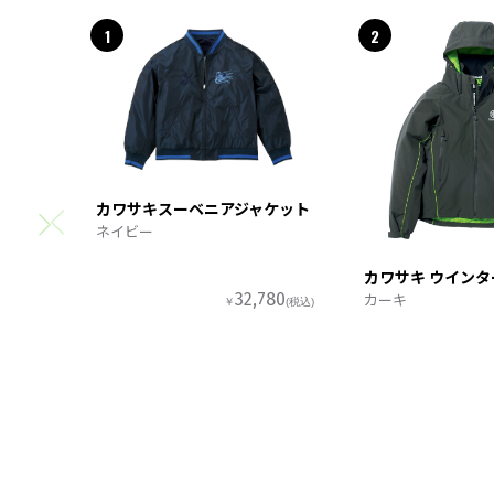
1
2
カワサキスーベニアジャケット
ネイビー
カワサキ ウイン
カーキ
32,780
￥
(税込)