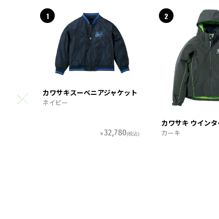
1
2
カワサキスーベニアジャケット
ネイビー
カワサキ ウイン
カーキ
32,780
￥
(税込)