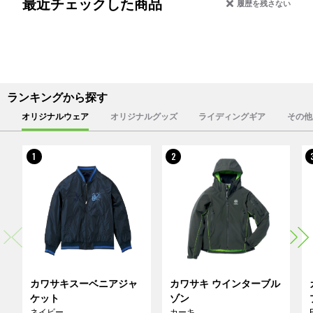
最近チェックした商品
履歴を残さない
ランキングから探す
オリジナルウェア
オリジナルグッズ
ライディングギア
その他
1
2
カワサキスーベニアジャ
カワサキ ウインターブル
ケット
ゾン
ネイビー
カーキ