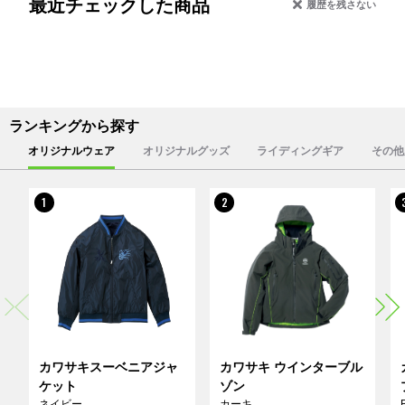
最近チェックした商品
履歴を残さない
ランキングから探す
オリジナルウェア
オリジナルグッズ
ライディングギア
その他
1
2
カワサキスーベニアジャ
カワサキ ウインターブル
ケット
ゾン
ネイビー
カーキ