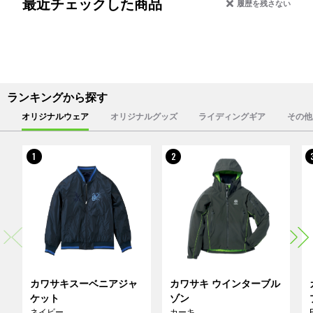
最近チェックした商品
履歴を残さない
ランキングから探す
オリジナルウェア
オリジナルグッズ
ライディングギア
その他
1
2
カワサキスーベニアジャ
カワサキ ウインターブル
ケット
ゾン
ネイビー
カーキ