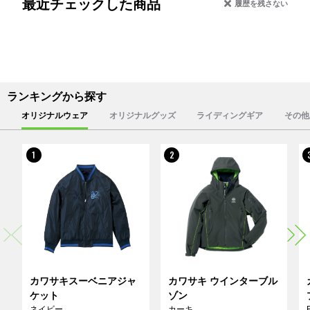
最近チェックした商品
履歴を残さない
ランキングから探す
オリジナルウェア
オリジナルグッズ
ライディングギア
その他
1
2
カワサキスーベニアジャ
カワサキ ウインターブル
ケット
ゾン
ネイビー
カーキ