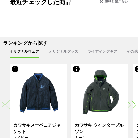
最近チェックした商品
履歴を残さない
ランキングから探す
オリジナルウェア
オリジナルグッズ
ライディングギア
その他
1
2
カワサキスーベニアジャ
カワサキ ウインターブル
ケット
ゾン
ネイビー
カーキ