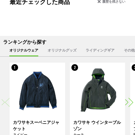
最近チェックした商品
履歴を残さない
ランキングから探す
オリジナルウェア
オリジナルグッズ
ライディングギア
その他
1
2
カワサキスーベニアジャ
カワサキ ウインターブル
ケット
ゾン
ネイビー
カーキ