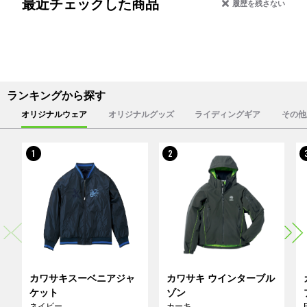
最近チェックした商品
履歴を残さない
ランキングから探す
オリジナルウェア
オリジナルグッズ
ライディングギア
その他
1
2
カワサキスーベニアジャ
カワサキ ウインターブル
ケット
ゾン
ネイビー
カーキ