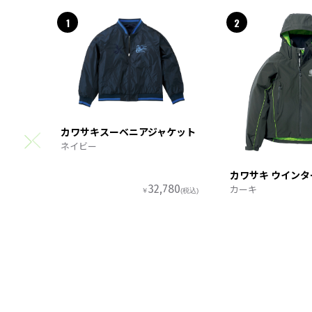
1
2
カワサキスーベニアジャケット
ネイビー
カワサキ ウイン
カーキ
32,780
￥
(税込)