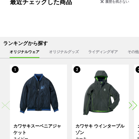
最近チェックした商品
履歴を残さない
ランキングから探す
オリジナルウェア
オリジナルグッズ
ライディングギア
その他
1
2
カワサキスーベニアジャ
カワサキ ウインターブル
ケット
ゾン
ネイビー
カーキ