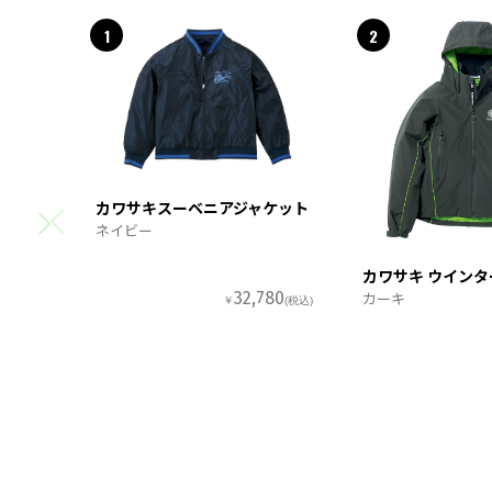
1
2
カワサキスーベニアジャケット
ネイビー
カワサキ ウイン
カーキ
32,780
￥
(税込)