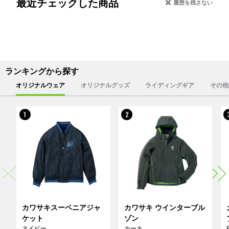
最近チェックした商品
履歴を残さない
ランキングから探す
オリジナルウェア
オリジナルグッズ
ライディングギア
その他
1
2
カワサキスーベニアジャ
カワサキ ウインターブル
ケット
ゾン
ネイビー
カーキ