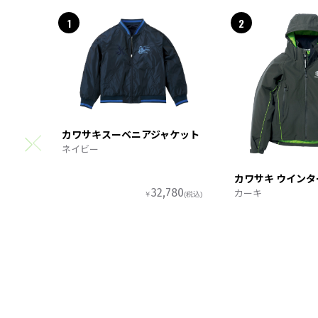
1
2
カワサキスーベニアジャケット
ネイビー
カワサキ ウイン
カーキ
32,780
￥
(税込)