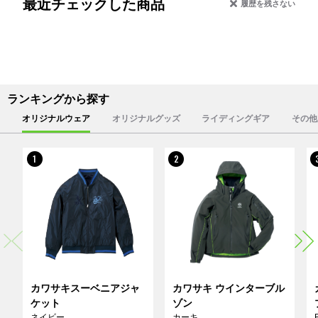
最近チェックした商品
履歴を残さない
ランキングから探す
オリジナルウェア
オリジナルグッズ
ライディングギア
その他
1
2
カワサキスーベニアジャ
カワサキ ウインターブル
ケット
ゾン
ネイビー
カーキ