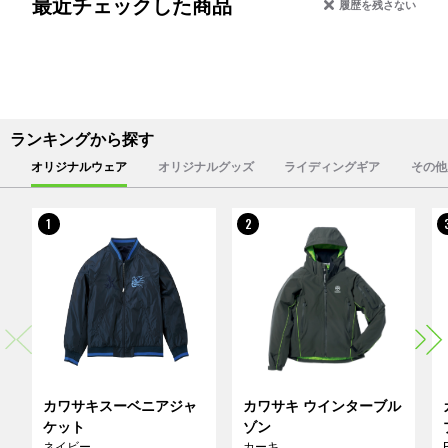
最近チェックした商品
履歴を残さない
ランキングから探す
オリジナルウェア
オリジナルグッズ
ライディングギア
その他
1
2
カワサキスーベニアジャ
カワサキ ウインターブル
ケット
ゾン
ネイビー
カーキ