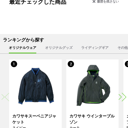
最近チェックした商品
履歴を残さない
ランキングから探す
オリジナルウェア
オリジナルグッズ
ライディングギア
その他
1
2
カワサキスーベニアジャ
カワサキ ウインターブル
ケット
ゾン
ネイビー
カーキ