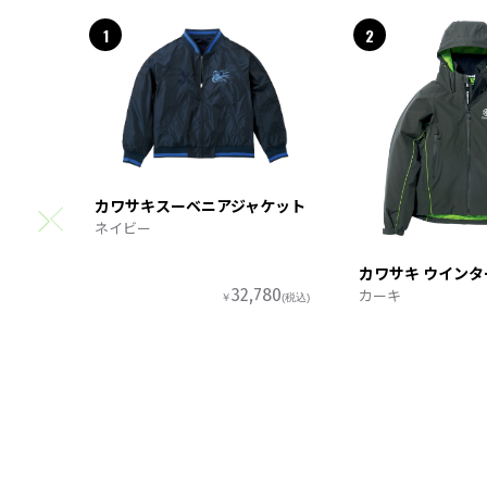
1
2
カワサキスーベニアジャケット
ネイビー
カワサキ ウイン
カーキ
32,780
￥
(税込)