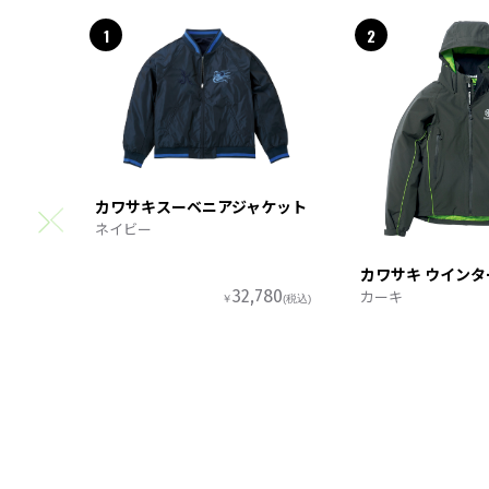
1
2
カワサキスーベニアジャケット
ネイビー
カワサキ ウイン
カーキ
32,780
￥
(税込)