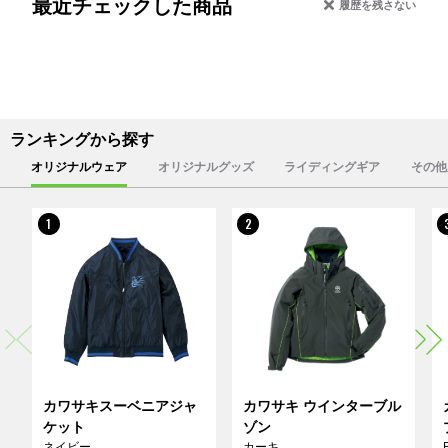
最近チェックした商品
履歴を残さない
ランキングから探す
オリジナルウェア
オリジナルグッズ
ライディングギア
その他
1
2
カワサキスーベニアジャ
カワサキ ウインターブル
ケット
ゾン
ネイビー
カーキ