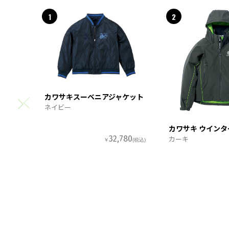
1
2
カワサキスーベニアジャケット
ネイビー
カワサキ ウイン
カーキ
32,780
￥
(税込)