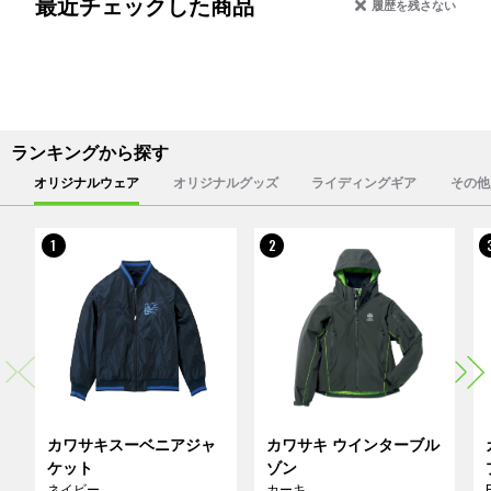
最近チェックした商品
履歴を残さない
ランキングから探す
オリジナルウェア
オリジナルグッズ
ライディングギア
その他
1
2
カワサキスーベニアジャ
カワサキ ウインターブル
ケット
ゾン
ネイビー
カーキ