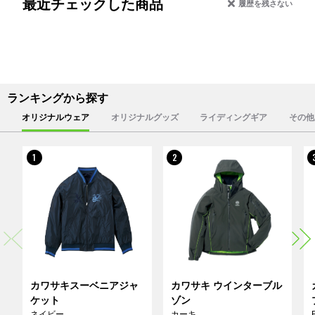
最近チェックした商品
履歴を残さない
ランキングから探す
オリジナルウェア
オリジナルグッズ
ライディングギア
その他
1
2
カワサキスーベニアジャ
カワサキ ウインターブル
ケット
ゾン
ネイビー
カーキ