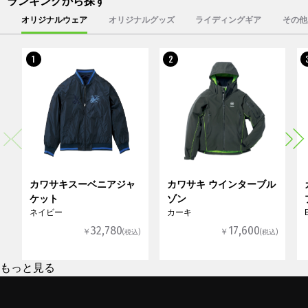
オリジナルウェア
オリジナルグッズ
ライディングギア
その他
1
2
カワサキスーベニアジャ
カワサキ ウインターブル
ケット
ゾン
ネイビー
カーキ
32,780
17,600
￥
￥
(税込)
(税込)
もっと見る