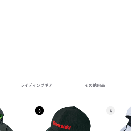
ライディングギア
その他用品
3
4