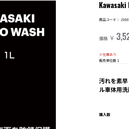
Kawasaki
商品コード：
J500
3,5
￥
価格
※在庫あり
販売単位数
1
汚れを素早
ル車体用洗
購入数