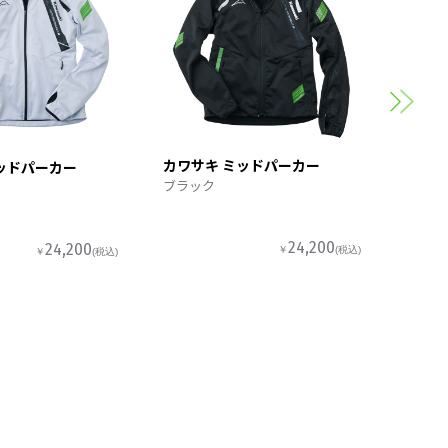
カワサ
スポー
カワサキ ミッドパーカー
ッドパーカー
ブラック
24,200
24,200
￥
(税込)
￥
(税込)