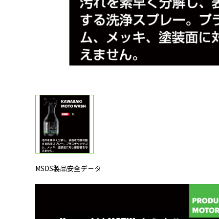
MSDS製品安全デ－タ