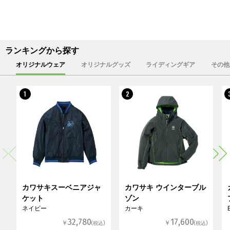
ランキングから探す
オリジナルウェア
オリジナルグッズ
ライディングギア
その他
1
2
カワサキスーベニアジャ
カワサキ ウインターブル
ケット
ゾン
ネイビー
カーキ
32,780
17,600
￥
￥
(税込)
(税込)